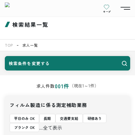
キープ
検索結果一覧
TOP
求人一覧
検索条件を変更する
001
件
（現在
1
～
1
件）
求人件数
フィルム製造に係る測定補助業務
平日のみ OK
長期
交通費支給
研修あり
...全て表示
ブランク OK