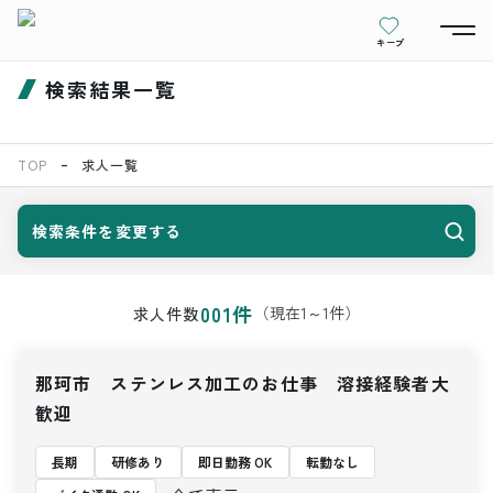
キープ
検索結果一覧
TOP
求人一覧
検索条件を変更する
001
件
（現在
1
～
1
件）
求人件数
那珂市 ステンレス加工のお仕事 溶接経験者大
歓迎
長期
研修あり
即日勤務 OK
転勤なし