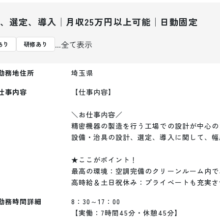
、選定、導入│月収25万円以上可能│日勤固定
...全て表示
あり
研修あり
勤務地住所
埼玉県
仕事内容
【仕事内容】

＼お仕事内容／ 

精密機器の製造を行う工場での設計が中心の
設備・治具の設計、選定、導入に関して、幅
★ここがポイント！

最高の環境：空調完備のクリーンルーム内で、
高時給＆土日祝休み：プライベートも充実さ
勤務時間詳細
8：30～17：00

【実働：7時間45分・休憩45分】