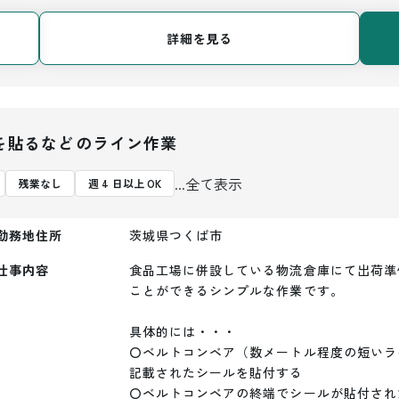
詳細を見る
を貼るなどのライン作業
...全て表示
残業なし
週 4 日以上 OK
勤務地住所
茨城県つくば市
仕事内容
食品工場に併設している物流倉庫にて出荷準
ことができるシンプルな作業です。

具体的には・・・

〇ベルトコンベア（数メートル程度の短いラ
記載されたシールを貼付する

〇ベルトコンベアの終端でシールが貼付され