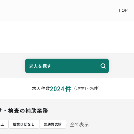
TOP
求人を探す
2024
件
（現在
1
～
25
件）
求人件数
け・検査の補助業務
...全て表示
以上
残業ほぼなし
交通費支給