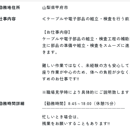
勤務地住所
山梨県甲府市
仕事内容
≪ケーブルや電子部品の組立・検査を行う前
【お仕事内容】

ケーブルや電子部品の組立・検査工程の補助
主に部品の準備や組立・検査をスムーズに進
きます。

難しい作業ではなく、未経験の方も安心して
座り作業が中心のため、体への負担が少なく
すめのお仕事です!!

※職場見学時により具体的にご説明致します
勤務時間詳細
【勤務時間】8:45～18:00（休憩75分）

￣￣￣￣￣￣￣￣￣￣￣￣￣￣￣￣￣￣￣

忙しいとき場合は、

残業をお願いすることもあります!!