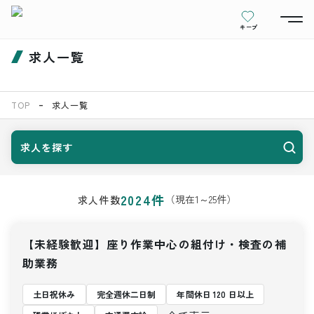
キープ
求人一覧
TOP
求人一覧
求人を探す
2024
件
（現在
1
～
25
件）
求人件数
【未経験歓迎】座り作業中心の組付け・検査の補
助業務
土日祝休み
完全週休二日制
年間休日 120 日以上