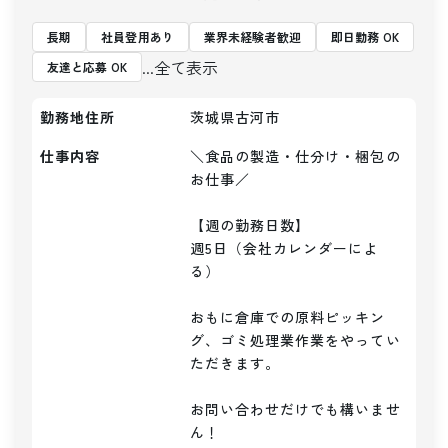
長期
社員登用あり
業界未経験者歓迎
即日勤務 OK
...全て表示
友達と応募 OK
勤務地住所
茨城県古河市
仕事内容
＼食品の製造・仕分け・梱包の
お仕事／

【週の勤務日数】

週5日（会社カレンダーによ
る）

おもに倉庫での原料ピッキン
グ、ゴミ処理業作業をやってい
ただきます。

お問い合わせだけでも構いませ
ん！
