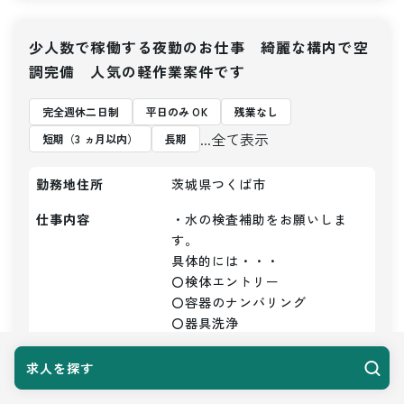
少人数で稼働する夜勤のお仕事 綺麗な構内で空
調完備 人気の軽作業案件です
完全週休二日制
平日のみ OK
残業なし
...全て表示
短期（3 ヵ月以内）
長期
勤務地住所
茨城県つくば市
仕事内容
・水の検査補助をお願いしま
す。

具体的には・・・

〇検体エントリー

〇容器のナンバリング

〇器具洗浄

〇かたずけ

〇洗浄など

求人を探す