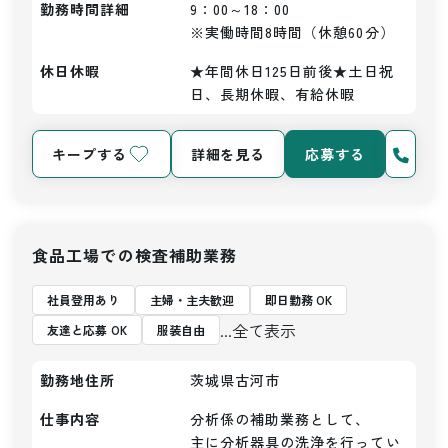
勤務時間詳細
9：00～18：00

※実働時間8時間（休憩60分）
休日休暇
★年間休日125日前後★土日祝
日、長期休暇、有給休暇
キープする
詳細を見る
応募する
食品工場での検査補助業務
社員登用あり
主婦・主夫歓迎
即日勤務 OK
...全て表示
友達と応募 OK
服装自由
勤務地住所
茨城県古河市
仕事内容
分析係の補助業務として、

主に分析器具の洗浄を行ってい