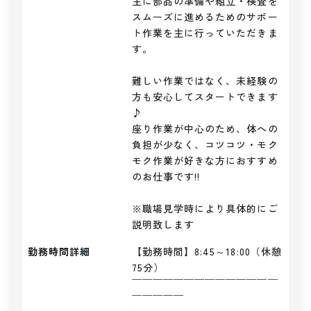
主に部品の準備や組立・検査を
スムーズに進めるためのサポー
ト作業を主に行っていただきま
す。

難しい作業ではなく、未経験の
方も安心してスタートできます
♪

座り作業が中心のため、体への
負担が少なく、コツコツ・モク
モク作業が好きな方におすすめ
のお仕事です!!

※職場見学時により具体的にご
説明致します
勤務時間詳細
【勤務時間】8:45～18:00（休憩
75分）

￣￣￣￣￣￣￣￣￣￣￣￣￣￣
￣￣￣￣￣
