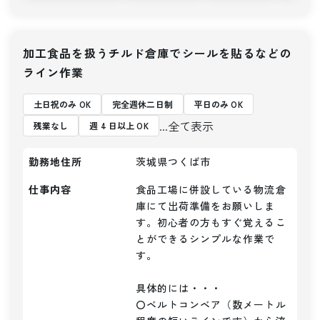
加工食品を扱うチルド倉庫でシールを貼るなどの
ライン作業
土日祝のみ OK
完全週休二日制
平日のみ OK
...全て表示
残業なし
週 4 日以上 OK
勤務地住所
茨城県つくば市
仕事内容
食品工場に併設している物流倉
庫にて出荷準備をお願いしま
す。初心者の方もすぐ覚えるこ
とができるシンプルな作業で
す。

具体的には・・・

〇ベルトコンベア（数メートル