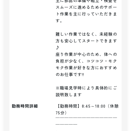
主に部品の準備や組立・検査を
スムーズに進めるためのサポー
ト作業を主に行っていただきま
す。

難しい作業ではなく、未経験の
方も安心してスタートできます
♪

座り作業が中心のため、体への
負担が少なく、コツコツ・モク
モク作業が好きな方におすすめ
のお仕事です!!

※職場見学時により具体的にご
説明致します
勤務時間詳細
【勤務時間】8:45～18:00（休憩
75分）

￣￣￣￣￣￣￣￣￣￣￣￣￣￣
￣￣￣￣￣
