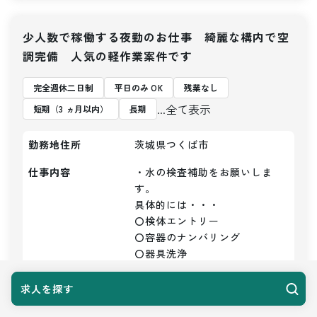
少人数で稼働する夜勤のお仕事 綺麗な構内で空
調完備 人気の軽作業案件です
完全週休二日制
平日のみ OK
残業なし
...全て表示
短期（3 ヵ月以内）
長期
勤務地住所
茨城県つくば市
仕事内容
・水の検査補助をお願いしま
す。

具体的には・・・

〇検体エントリー

〇容器のナンバリング

〇器具洗浄

〇かたずけ

〇洗浄など

求人を探す