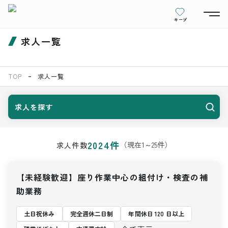
キープ
求人一覧
TOP
求人一覧
求人を探す
2024
件
（現在
1
～
25
件）
求人件数
【未経験歓迎】座り作業中心の組付け・検査の補
助業務
土日祝休み
完全週休二日制
年間休日 120 日以上