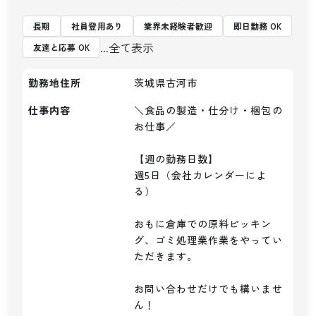
長期
社員登用あり
業界未経験者歓迎
即日勤務 OK
...全て表示
友達と応募 OK
勤務地住所
茨城県古河市
仕事内容
＼食品の製造・仕分け・梱包の
お仕事／

【週の勤務日数】

週5日（会社カレンダーによ
る）

おもに倉庫での原料ピッキン
グ、ゴミ処理業作業をやってい
ただきます。

お問い合わせだけでも構いませ
ん！
