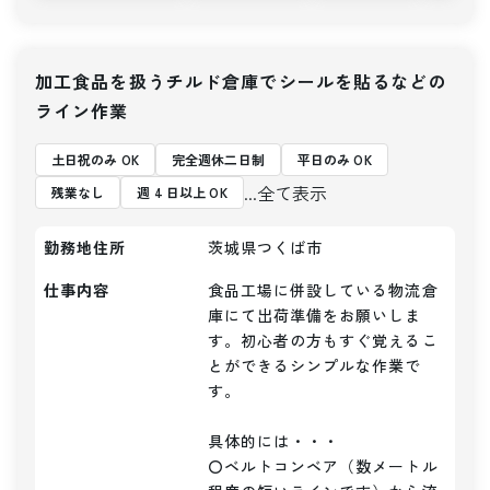
加工食品を扱うチルド倉庫でシールを貼るなどの
ライン作業
土日祝のみ OK
完全週休二日制
平日のみ OK
...全て表示
残業なし
週 4 日以上 OK
勤務地住所
茨城県つくば市
仕事内容
食品工場に併設している物流倉
庫にて出荷準備をお願いしま
す。初心者の方もすぐ覚えるこ
とができるシンプルな作業で
す。

具体的には・・・

〇ベルトコンベア（数メートル