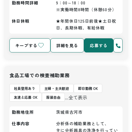
勤務時間詳細
9：00～18：00

※実働時間8時間（休憩60分）
休日休暇
★年間休日125日前後★土日祝
日、長期休暇、有給休暇
キープする
詳細を見る
応募する
食品工場での検査補助業務
社員登用あり
主婦・主夫歓迎
即日勤務 OK
...全て表示
友達と応募 OK
服装自由
勤務地住所
茨城県古河市
仕事内容
分析係の補助業務として、

主に分析器具の洗浄を行ってい