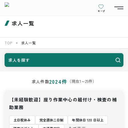
キープ
求人一覧
TOP
求人一覧
求人を探す
2024
件
（現在
1
～
25
件）
求人件数
【未経験歓迎】座り作業中心の組付け・検査の補
助業務
土日祝休み
完全週休二日制
年間休日 120 日以上