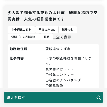
少人数で稼働する夜勤のお仕事 綺麗な構内で空
調完備 人気の軽作業案件です
完全週休二日制
平日のみ OK
残業なし
...全て表示
短期（3 ヵ月以内）
長期
勤務地住所
茨城県つくば市
仕事内容
・水の検査補助をお願いしま
す。

具体的には・・・

〇検体エントリー

〇容器のナンバリング

〇器具洗浄

〇かたずけ

〇洗浄など

求人を探す