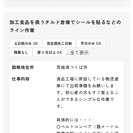
加工食品を扱うチルド倉庫でシールを貼るなどの
ライン作業
土日祝のみ OK
完全週休二日制
平日のみ OK
...全て表示
残業なし
週 4 日以上 OK
勤務地住所
茨城県つくば市
仕事内容
食品工場に併設している物流倉
庫にて出荷準備をお願いしま
す。初心者の方もすぐ覚えるこ
とができるシンプルな作業で
す。

具体的には・・・

〇ベルトコンベア（数メートル