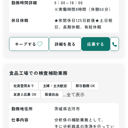
勤務時間詳細
9：00～18：00

※実働時間8時間（休憩60分）
休日休暇
★年間休日125日前後★土日祝
日、長期休暇、有給休暇
キープする
詳細を見る
応募する
食品工場での検査補助業務
社員登用あり
主婦・主夫歓迎
即日勤務 OK
...全て表示
友達と応募 OK
服装自由
勤務地住所
茨城県古河市
仕事内容
分析係の補助業務として、

主に分析器具の洗浄を行ってい