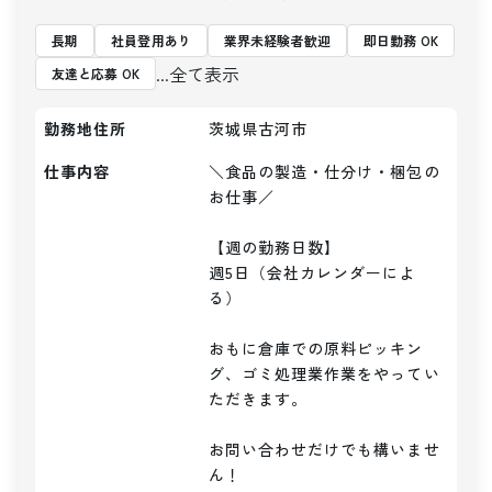
長期
社員登用あり
業界未経験者歓迎
即日勤務 OK
...全て表示
友達と応募 OK
勤務地住所
茨城県古河市
仕事内容
＼食品の製造・仕分け・梱包の
お仕事／

【週の勤務日数】

週5日（会社カレンダーによ
る）

おもに倉庫での原料ピッキン
グ、ゴミ処理業作業をやってい
ただきます。

お問い合わせだけでも構いませ
ん！
