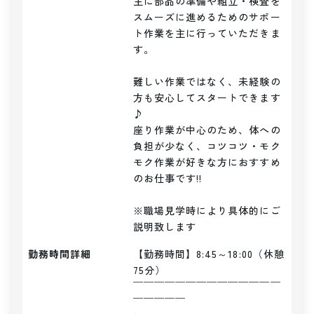
主に部品の準備や組立・検査を
スムーズに進めるためのサポー
ト作業を主に行っていただきま
す。

難しい作業ではなく、未経験の
方も安心してスタートできます
♪

座り作業が中心のため、体への
負担が少なく、コツコツ・モク
モク作業が好きな方におすすめ
のお仕事です!!

※職場見学時により具体的にご
説明致します
勤務時間詳細
【勤務時間】8:45～18:00（休憩
75分）

￣￣￣￣￣￣￣￣￣￣￣￣￣￣
￣￣￣￣￣
