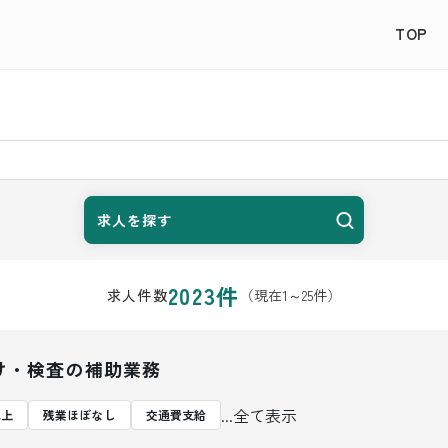
TOP
求人を探す
2023
件
（現在
1
～
25
件）
求人件数
け・検査の補助業務
...全て表示
以上
残業ほぼなし
交通費支給