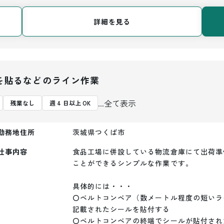
詳細を見る
を貼るなどのライン作業
...全て表示
残業なし
週 4 日以上 OK
勤務地住所
茨城県つくば市
仕事内容
食品工場に併設している物流倉庫にて出荷準
ことができるシンプルな作業です。

具体的には・・・

〇ベルトコンベア（数メートル程度の短いラ
記載されたシールを貼付する

〇ベルトコンベアの終端でシールが貼付され