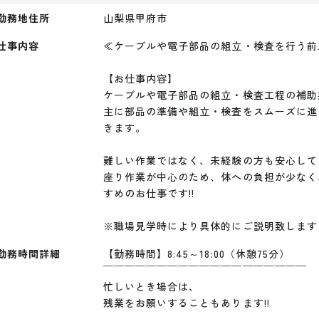
勤務地住所
山梨県甲府市
仕事内容
≪ケーブルや電子部品の組立・検査を行う前
【お仕事内容】

ケーブルや電子部品の組立・検査工程の補助
主に部品の準備や組立・検査をスムーズに進
きます。

難しい作業ではなく、未経験の方も安心して
座り作業が中心のため、体への負担が少なく
すめのお仕事です!!

※職場見学時により具体的にご説明致します
勤務時間詳細
【勤務時間】8:45～18:00（休憩75分）

￣￣￣￣￣￣￣￣￣￣￣￣￣￣￣￣￣￣￣

忙しいとき場合は、

残業をお願いすることもあります!!