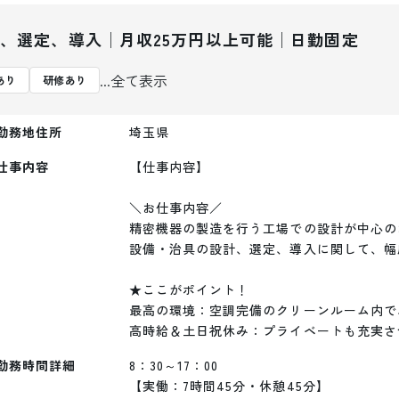
、選定、導入│月収25万円以上可能│日勤固定
...全て表示
あり
研修あり
勤務地住所
埼玉県
仕事内容
【仕事内容】

＼お仕事内容／ 

精密機器の製造を行う工場での設計が中心の
設備・治具の設計、選定、導入に関して、幅
★ここがポイント！

最高の環境：空調完備のクリーンルーム内で、
高時給＆土日祝休み：プライベートも充実さ
勤務時間詳細
8：30～17：00

【実働：7時間45分・休憩45分】