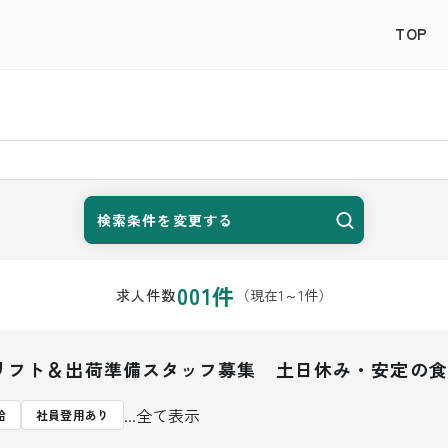
TOP
検索条件を変更する
001
件
（現在
1
～
1
件）
求人件数
リフト＆出荷準備スタッフ募集 土日休み・安定の食
...全て表示
給
社員登用あり