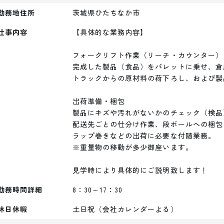
勤務地住所
茨城県ひたちなか市
仕事内容
【具体的な業務内容】

フォークリフト作業（リーチ・カウンター）

完成した製品（食品）をパレットに乗せ、倉
トラックからの原材料の荷下ろし、および製
出荷準備・梱包

製品にキズや汚れがないかのチェック（検品）
配送先ごとの仕分け作業、段ボールへの梱包
ラップ巻きなどの出荷に必要な付随業務。

※重量物の移動が多少御座います。

見学時により具体的にご説明致します！
勤務時間詳細
8：30～17：30
休日休暇
土日祝（会社カレンダーよる）