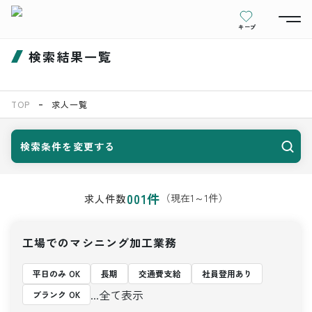
キープ
検索結果一覧
TOP
求人一覧
検索条件を変更する
001
件
（現在
1
～
1
件）
求人件数
工場でのマシニング加工業務
平日のみ OK
長期
交通費支給
社員登用あり
...全て表示
ブランク OK