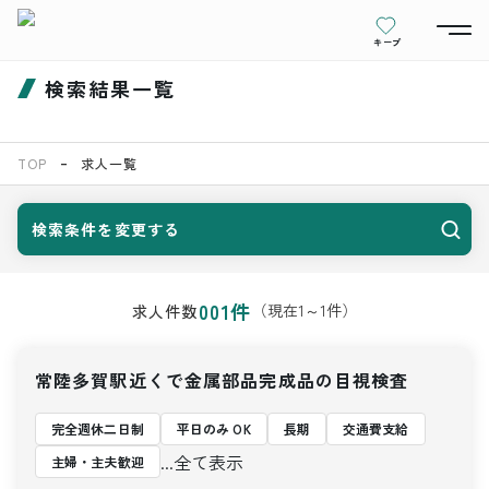
キープ
検索結果一覧
TOP
求人一覧
検索条件を変更する
001
件
（現在
1
～
1
件）
求人件数
常陸多賀駅近くで金属部品完成品の目視検査
完全週休二日制
平日のみ OK
長期
交通費支給
...全て表示
主婦・主夫歓迎