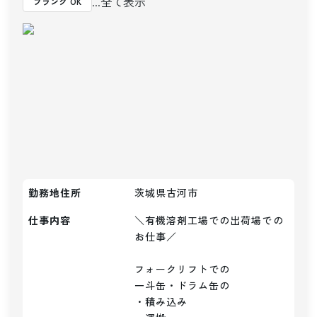
...全て表示
ブランク OK
勤務地住所
茨城県古河市
仕事内容
＼有機溶剤工場での出荷場での
お仕事／

フォークリフトでの

一斗缶・ドラム缶の

・積み込み
