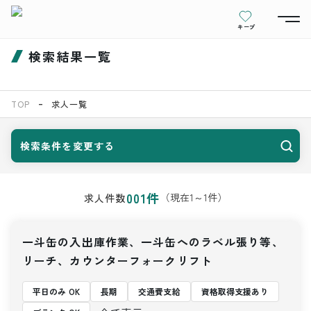
キープ
検索結果一覧
TOP
求人一覧
検索条件を変更する
001
件
（現在
1
～
1
件）
求人件数
一斗缶の入出庫作業、一斗缶へのラベル張り等、
リーチ、カウンターフォークリフト
平日のみ OK
長期
交通費支給
資格取得支援あり