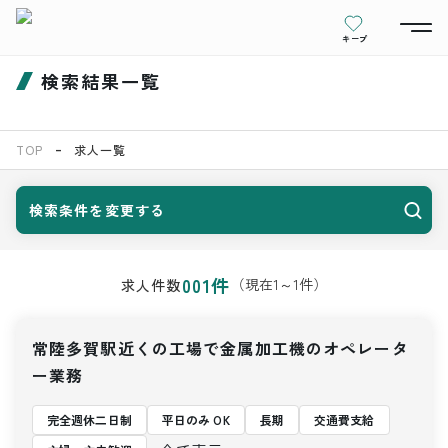
キープ
検索結果一覧
TOP
求人一覧
検索条件を変更する
001
件
（現在
1
～
1
件）
求人件数
常陸多賀駅近くの工場で金属加工機のオペレータ
ー業務
完全週休二日制
平日のみ OK
長期
交通費支給