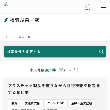
キープ
検索結果一覧
TOP
求人一覧
検索条件を変更する
001
件
（現在
1
～
1
件）
求人件数
プラスチック製品を座りながら目視検査や梱包を
するお仕事
長期
交通費支給
ブランク OK
主婦・主夫歓迎