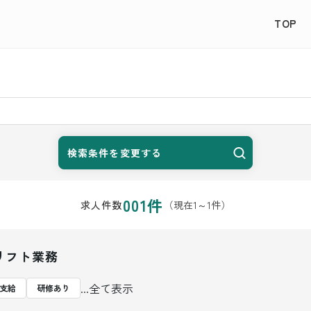
TOP
検索条件を変更する
001
件
（現在
1
～
1
件）
求人件数
リフト業務
...全て表示
支給
研修あり