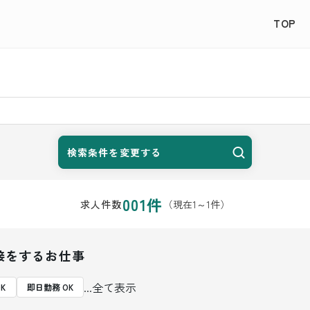
TOP
検索条件を変更する
001
件
（現在
1
～
1
件）
求人件数
接をするお仕事
...全て表示
K
即日勤務 OK