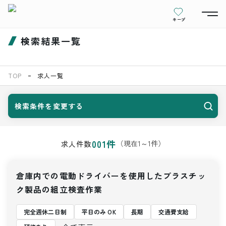
キープ
検索結果一覧
TOP
求人一覧
検索条件を変更する
001
件
（現在
1
～
1
件）
求人件数
倉庫内での電動ドライバーを使用したプラスチッ
ク製品の組立検査作業
完全週休二日制
平日のみ OK
長期
交通費支給