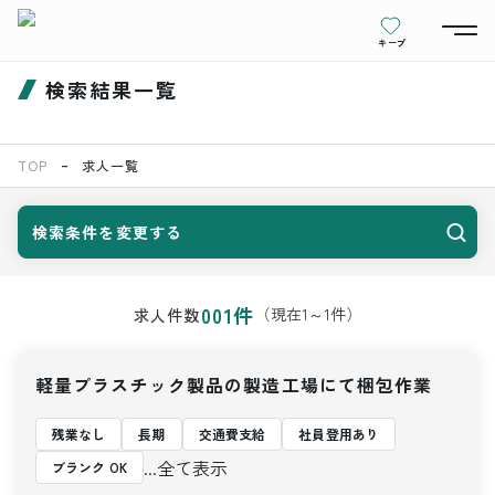
キープ
検索結果一覧
TOP
求人一覧
検索条件を変更する
001
件
（現在
1
～
1
件）
求人件数
軽量プラスチック製品の製造工場にて梱包作業
残業なし
長期
交通費支給
社員登用あり
...全て表示
ブランク OK