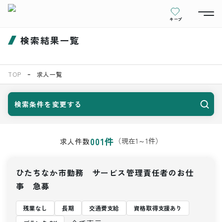
キープ
検索結果一覧
TOP
求人一覧
検索条件を変更する
001
件
（現在
1
～
1
件）
求人件数
ひたちなか市勤務 サービス管理責任者のお仕
事 急募
残業なし
長期
交通費支給
資格取得支援あり