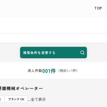
TOP
検索条件を変更する
001
件
（現在
1
～
1
件）
求人件数
研磨機械オペレーター
...全て表示
給
ブランク OK