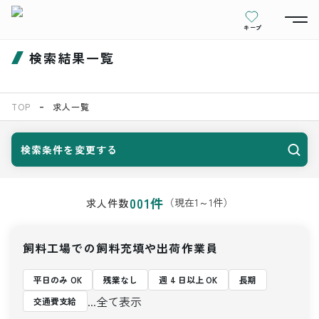
キープ
検索結果一覧
TOP
求人一覧
検索条件を変更する
001
件
（現在
1
～
1
件）
求人件数
飼料工場での飼料充填や出荷作業員
平日のみ OK
残業なし
週 4 日以上 OK
長期
...全て表示
交通費支給