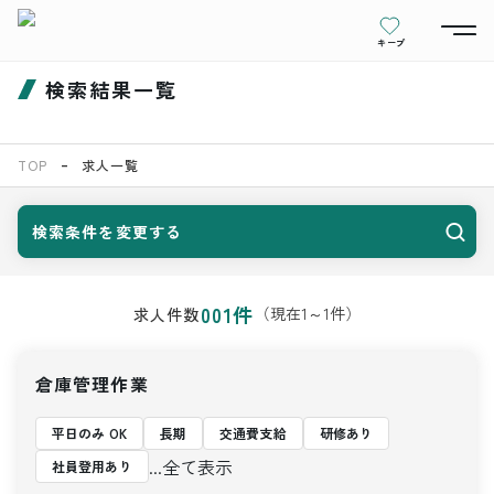
キープ
検索結果一覧
TOP
求人一覧
検索条件を変更する
001
件
（現在
1
～
1
件）
求人件数
倉庫管理作業
平日のみ OK
長期
交通費支給
研修あり
...全て表示
社員登用あり