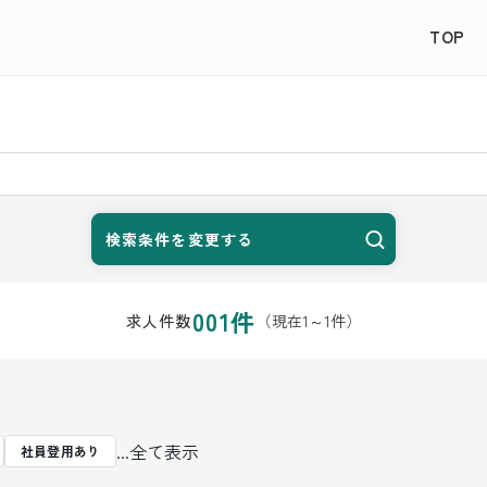
TOP
検索条件を変更する
001
件
（現在
1
～
1
件）
求人件数
...全て表示
社員登用あり