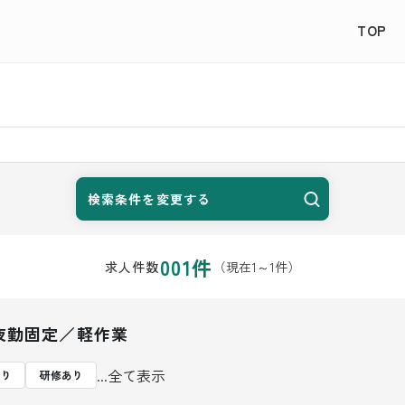
TOP
検索条件を変更する
001
件
（現在
1
～
1
件）
求人件数
夜勤固定／軽作業
...全て表示
あり
研修あり