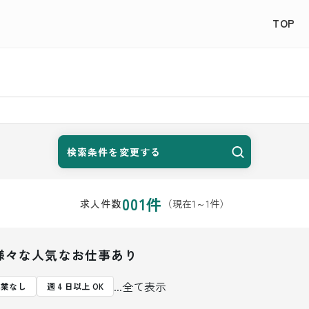
TOP
検索条件を変更する
001
件
（現在
1
～
1
件）
求人件数
様々な人気なお仕事あり
...全て表示
残業なし
週 4 日以上 OK