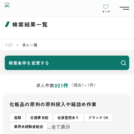
キープ
検索結果一覧
TOP
求人一覧
検索条件を変更する
001
件
（現在
1
～
1
件）
求人件数
化粧品の原料の原料投入や箱詰め作業
長期
交通費支給
社員登用あり
ブランク OK
...全て表示
業界未経験者歓迎