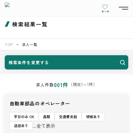
キープ
検索結果一覧
TOP
求人一覧
検索条件を変更する
001
件
（現在
1
～
1
件）
求人件数
自動車部品のオペレーター
平日のみ OK
長期
交通費支給
研修あり
...全て表示
送迎あり