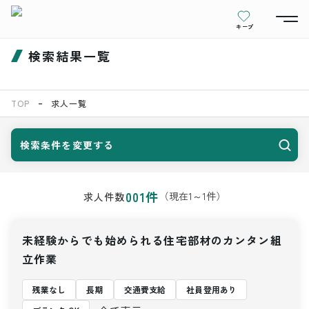
キープ
検索結果一覧
TOP
求人一覧
検索条件を変更する
001
件
（現在
1
～
1
件）
求人件数
未経験からでも始められる住宅部材のカンタン組
立作業
残業なし
長期
交通費支給
社員登用あり