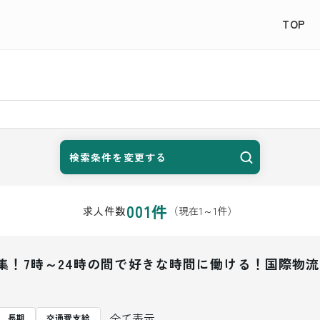
TOP
検索条件を変更する
001
件
（現在
1
～
1
件）
求人件数
量募集！7時～24時の間で好きな時間に働ける！国際
...全て表示
長期
交通費支給