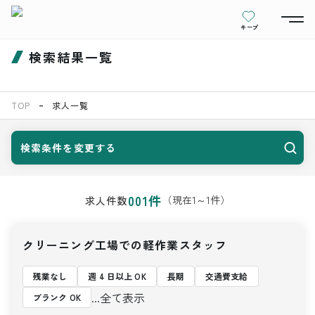
キープ
検索結果一覧
TOP
求人一覧
検索条件を変更する
001
件
（現在
1
～
1
件）
求人件数
クリーニング工場での軽作業スタッフ
残業なし
週 4 日以上 OK
長期
交通費支給
...全て表示
ブランク OK