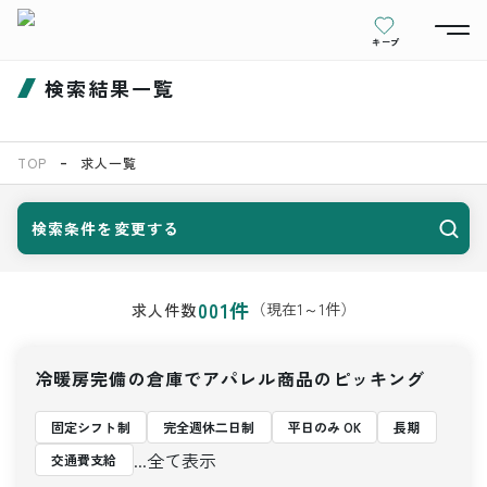
キープ
検索結果一覧
TOP
求人一覧
検索条件を変更する
001
件
（現在
1
～
1
件）
求人件数
冷暖房完備の倉庫でアパレル商品のピッキング
固定シフト制
完全週休二日制
平日のみ OK
長期
...全て表示
交通費支給