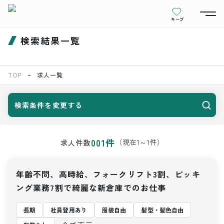
キープ
検索結果一覧
TOP
求人一覧
検索条件を変更する
001
件
（現在
1
～
1
件）
求人件数
年齢不問、高時給、フォークリフト3割、ピッキ
ング業務7割で綺麗な新倉庫でのお仕事
長期
社員登用あり
服装自由
髪型・髪色自由