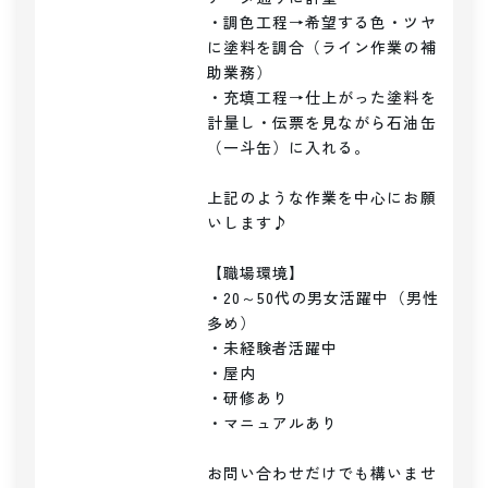
・調色工程→希望する色・ツヤ
に塗料を調合（ライン作業の補
助業務）

・充填工程→仕上がった塗料を
計量し・伝票を見ながら石油缶
（一斗缶）に入れる。

上記のような作業を中心にお願
いします♪

【職場環境】

・20～50代の男女活躍中（男性
多め）

・未経験者活躍中

・屋内

・研修あり

・マニュアルあり

お問い合わせだけでも構いませ