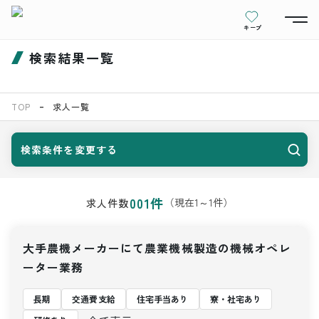
キープ
検索結果一覧
TOP
求人一覧
検索条件を変更する
001
件
（現在
1
～
1
件）
求人件数
大手農機メーカーにて農業機械製造の機械オペレ
ーター業務
長期
交通費支給
住宅手当あり
寮・社宅あり