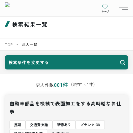
キープ
検索結果一覧
TOP
求人一覧
検索条件を変更する
001
件
（現在
1
～
1
件）
求人件数
自動車部品を機械で表面加工をする高時給なお仕
事
長期
交通費支給
研修あり
ブランク OK