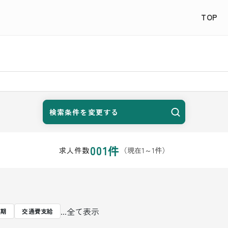
TOP
検索条件を変更する
001
件
（現在
1
～
1
件）
求人件数
...全て表示
長期
交通費支給