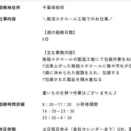
勤務地住所
千葉県柏市
仕事内容
＼発泡スチロール工場でのお仕事／

【週の勤務日数】

5日

【主な業務内容】

発砲スチロールの製造工場にて包装作業をお
?出来上がった発砲スチロールに傷や汚れがな
?袋に決められた個数を入れ、包装する

?包装された製品を積み重ねる

重いものを持つ作業はございません♪
勤務時間詳細
8：30～17：30　※研修期間

14：30～23：30

23：30～8：30
休日休暇
土日祝日休み（会社カレンダーあり）GW、