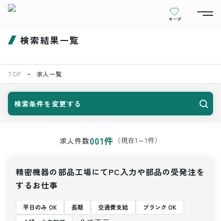
キープ
検索結果一覧
TOP
求人一覧
検索条件を変更する
001
件
（現在
1
～
1
件）
求人件数
精密機器の部品工場にてPC入力や部品の受発注を
するお仕事
平日のみ OK
長期
交通費支給
ブランク OK