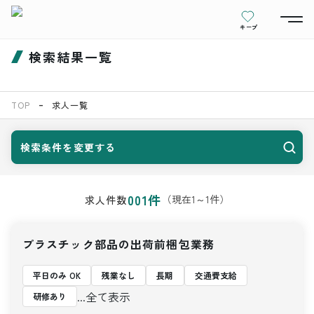
キープ
検索結果一覧
TOP
求人一覧
検索条件を変更する
001
件
（現在
1
～
1
件）
求人件数
プラスチック部品の出荷前梱包業務
平日のみ OK
残業なし
長期
交通費支給
...全て表示
研修あり