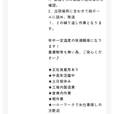
確認。

2．出荷場所に合わせて段ボー
ルに詰め、発送

１、２の繰り返し作業となりま
す。

年中一定温度の快適職場になり
ます！

重慮物等も無い為、ご安心くだ
さい♪

★正社員雇用あり

★中高年活躍中

★土日祝休み

★工場内製造業

★倉庫内作業

★軽作業

★ハローワークでお仕事探しの
方歓迎
