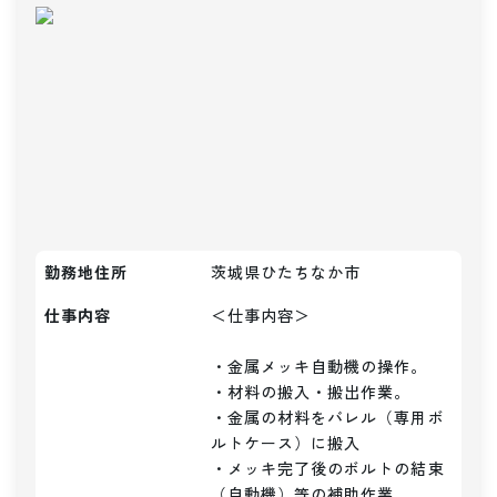
勤務地住所
茨城県ひたちなか市
仕事内容
＜仕事内容＞

・金属メッキ自動機の操作。

・材料の搬入・搬出作業。

・金属の材料をバレル（専用ボ
ルトケース）に搬入

・メッキ完了後のボルトの結束
（自動機）等の補助作業
