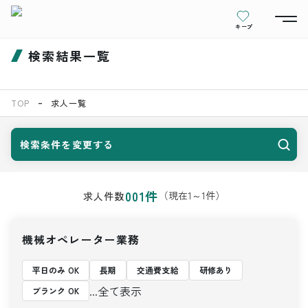
キープ
検索結果一覧
TOP
求人一覧
検索条件を変更する
001
件
（現在
1
～
1
件）
求人件数
機械オペレーター業務
平日のみ OK
長期
交通費支給
研修あり
...全て表示
ブランク OK