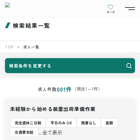
キープ
検索結果一覧
TOP
求人一覧
検索条件を変更する
001
件
（現在
1
～
1
件）
求人件数
未経験から始める装置出荷準備作業
完全週休二日制
平日のみ OK
残業なし
長期
...全て表示
交通費支給