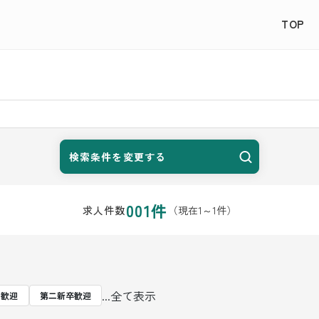
TOP
検索条件を変更する
001
件
（現在
1
～
1
件）
求人件数
...全て表示
者歓迎
第二新卒歓迎