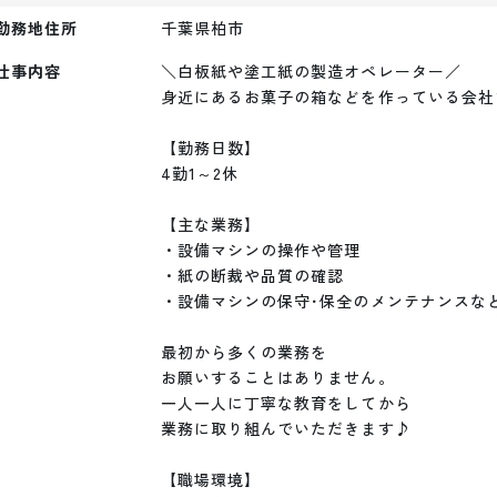
勤務地住所
千葉県柏市
仕事内容
＼白板紙や塗工紙の製造オペレーター／

身近にあるお菓子の箱などを作っている会社で
【勤務日数】

4勤1～2休

【主な業務】

・設備マシンの操作や管理

・紙の断裁や品質の確認

・設備マシンの保守･保全のメンテナンスなど
最初から多くの業務を

お願いすることはありません。

一人一人に丁寧な教育をしてから

業務に取り組んでいただきます♪

【職場環境】
