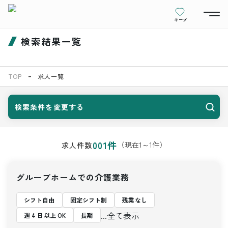
キープ
検索結果一覧
TOP
求人一覧
検索条件を変更する
001
件
（現在
1
～
1
件）
求人件数
グループホームでの介護業務
シフト自由
固定シフト制
残業なし
...全て表示
週 4 日以上 OK
長期