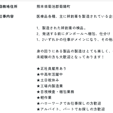
勤務地住所
熊本県菊池郡菊陽町
仕事内容
医療品各種、主に絆創膏を製造されている企
1．製造された絆創膏の検品。

2．発送する前にダンボールへ梱包、仕分け

1、2いずれかの仕事がメインになり、その他
身の回りにある製品の製造はとても楽しく、
未経験の方も大歓迎となっております！

★正社員雇用あり

★中高年活躍中

★土日祝休み

★工場内製造業

★目視検査・梱包業務

★軽作業

★ハローワークでお仕事探しの方歓迎

★アルバイト、パートでお探しの方歓迎