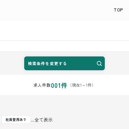
TOP
検索条件を変更する
001
件
（現在
1
～
1
件）
求人件数
...全て表示
社員登用あり