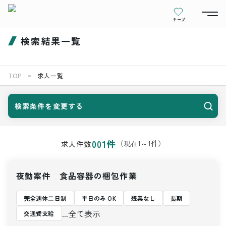
キープ
検索結果一覧
TOP
求人一覧
検索条件を変更する
001
件
（現在
1
～
1
件）
求人件数
夜勤案件 食品容器の梱包作業
完全週休二日制
平日のみ OK
残業なし
長期
...全て表示
交通費支給