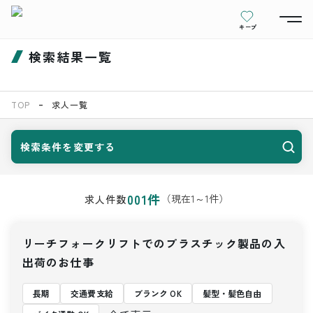
キープ
検索結果一覧
TOP
求人一覧
検索条件を変更する
001
件
（現在
1
～
1
件）
求人件数
リーチフォークリフトでのプラスチック製品の入
出荷のお仕事
長期
交通費支給
ブランク OK
髪型・髪色自由