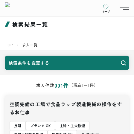
キープ
検索結果一覧
TOP
求人一覧
検索条件を変更する
001
件
（現在
1
～
1
件）
求人件数
空調完備の工場で食品ラップ製造機械の操作をす
るお仕事
長期
ブランク OK
主婦・主夫歓迎