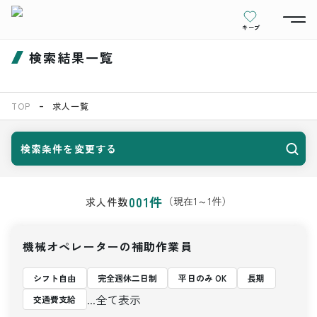
キープ
検索結果一覧
TOP
求人一覧
検索条件を変更する
001
件
（現在
1
～
1
件）
求人件数
機械オペレーターの補助作業員
シフト自由
完全週休二日制
平日のみ OK
長期
...全て表示
交通費支給