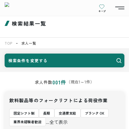
キープ
検索結果一覧
TOP
求人一覧
検索条件を変更する
001
件
（現在
1
～
1
件）
求人件数
飲料製品等のフォークリフトによる荷役作業
固定シフト制
長期
交通費支給
ブランク OK
...全て表示
業界未経験者歓迎