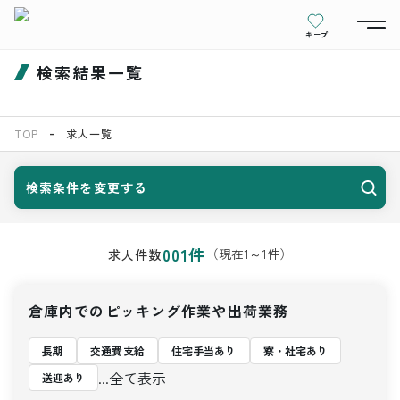
キープ
検索結果一覧
TOP
求人一覧
検索条件を変更する
001
件
（現在
1
～
1
件）
求人件数
倉庫内でのピッキング作業や出荷業務
長期
交通費支給
住宅手当あり
寮・社宅あり
...全て表示
送迎あり