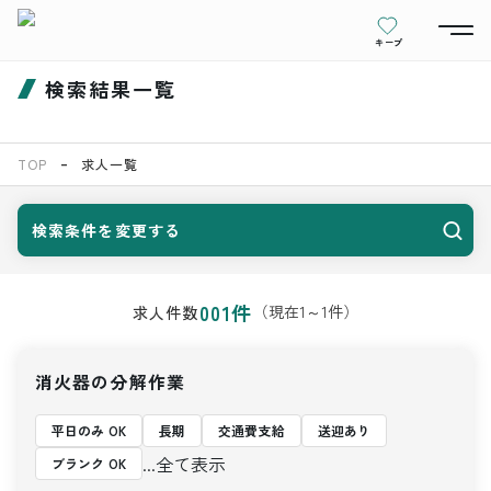
キープ
検索結果一覧
TOP
求人一覧
検索条件を変更する
001
件
（現在
1
～
1
件）
求人件数
消火器の分解作業
平日のみ OK
長期
交通費支給
送迎あり
...全て表示
ブランク OK